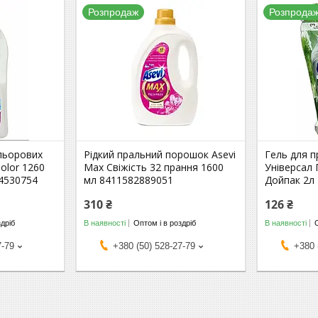
Розпродаж
Розпрода
льорових
Рідкий пральний порошок Asevi
Гель для 
Color 1260
Max Свіжість 32 прання 1600
Універсал 
4530754
мл 8411582889051
Дойпак 2л
310 ₴
126 ₴
здріб
В наявності
Оптом і в роздріб
В наявності
7-79
+380 (50) 528-27-79
+380 