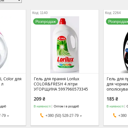
1140
2264
Розпродаж
Розпрода
L Color для
Гель для прання Lorilux
Гель для п
 л
COLOR&FRESH 4 літри
для чорних
УГОРЩИНА 5997960573345
ополіскув
209 ₴
185 ₴
здріб
В наявності
Оптом і в роздріб
В наявності
7-79
+380 (50) 528-27-79
+380 