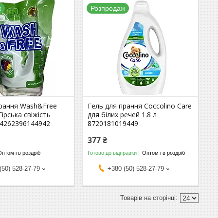
ж
Розпродаж
прання Wash&Free
Гель для прання Coccolino Care
Гірська свіжість
для білих речей 1.8 л
 4262396144942
8720181019449
377 ₴
Оптом і в роздріб
Готово до відправки
Оптом і в роздріб
(50) 528-27-79
+380 (50) 528-27-79