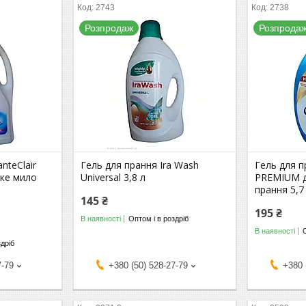
2743
2738
Розпродаж
Розпрода
nteClair
Гель для прання Ira Wash
Гель для п
ьке мило
Universal 3,8 л
PREMIUM д
прання 5,7
145 ₴
195 ₴
В наявності
Оптом і в роздріб
В наявності
здріб
7-79
+380 (50) 528-27-79
+380 