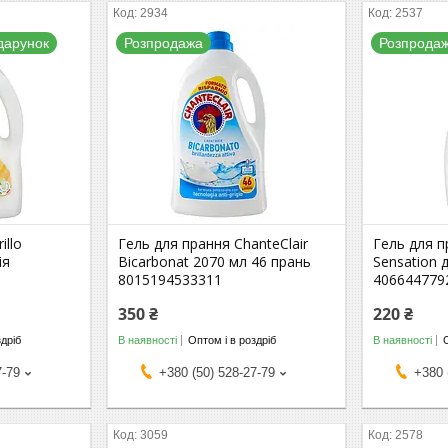
2934
2537
дарунок
Розпродажа
Розпрода
illo
Гель для прання ChanteClair
Гель для п
ія
Bicarbonat 2070 мл 46 прань
Sensation 
8015194533311
406644779
350 ₴
220 ₴
здріб
В наявності
Оптом і в роздріб
В наявності
7-79
+380 (50) 528-27-79
+380 
3059
2578