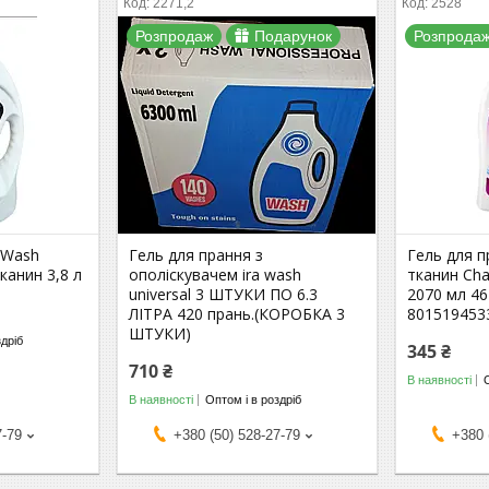
2271,2
2528
Розпродаж
Подарунок
Розпрода
a Wash
Гель для прання з
Гель для 
канин 3,8 л
ополіскувачем ira wash
тканин Chan
universal 3 ШТУКИ ПО 6.3
2070 мл 46
ЛІТРА 420 прань.(КОРОБКА 3
801519453
ШТУКИ)
здріб
345 ₴
710 ₴
В наявності
В наявності
Оптом і в роздріб
7-79
+380 (50) 528-27-79
+380 