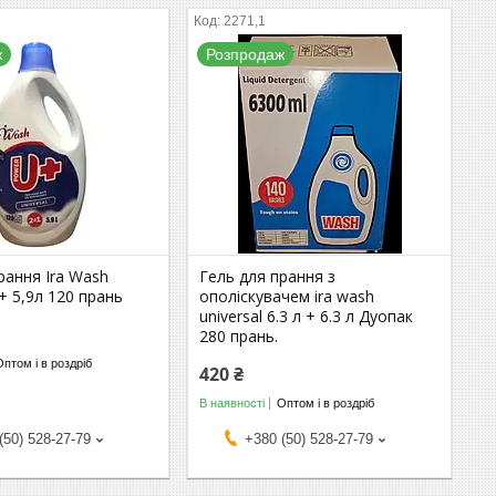
2271,1
ж
Розпродаж
рання Ira Wash
Гель для прання з
U+ 5,9л 120 прань
ополіскувачем ira wash
universal 6.3 л + 6.3 л Дуопак
280 прань.
Оптом і в роздріб
420 ₴
В наявності
Оптом і в роздріб
(50) 528-27-79
+380 (50) 528-27-79