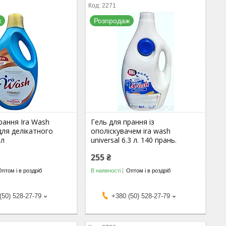
2271
ж
Розпродаж
рання Ira Wash
Гель для прання із
ля делікатного
ополіскувачем ira wash
 л
universal 6.3 л. 140 прань.
255 ₴
Оптом і в роздріб
В наявності
Оптом і в роздріб
(50) 528-27-79
+380 (50) 528-27-79