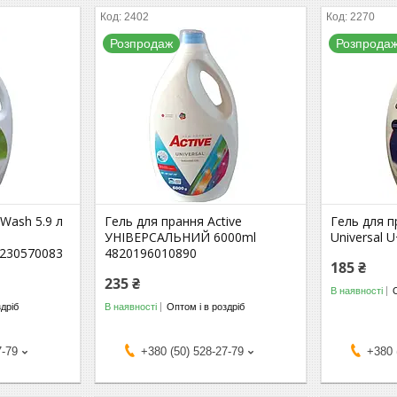
2402
2270
Розпродаж
Розпрода
 Wash 5.9 л
Гель для прання Active
Гель для п
УНІВЕРСАЛЬНИЙ 6000ml
Universal 
0230570083
4820196010890
185 ₴
235 ₴
В наявності
здріб
В наявності
Оптом і в роздріб
7-79
+380 (50) 528-27-79
+380 