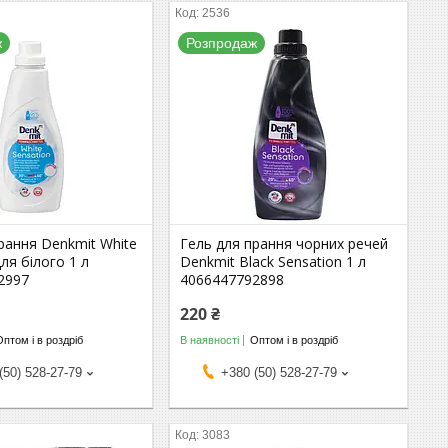
2536
ж
Розпродаж
рання Denkmit White
Гель для прання чорних речей
для білого 1 л
Denkmit Black Sensation 1 л
2997
4066447792898
220 ₴
Оптом і в роздріб
В наявності
Оптом і в роздріб
(50) 528-27-79
+380 (50) 528-27-79
3083