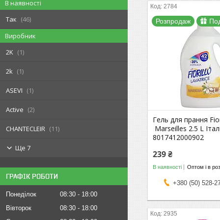
В наявності
2784
Так
46
Розпродаж
По
Виробник
2K
1
2k
1
ASEVI
1
Active
2
Гель для прання Fior
Marseilles 2.5 L Італ
CHANTECLEIR
11
8017412000902
Ще 7
239 ₴
В наявності
Оптом і в ро
ГРАФІК РОБОТИ
+380 (50) 528-2
Понеділок
08:30
18:00
Вівторок
08:30
18:00
2935