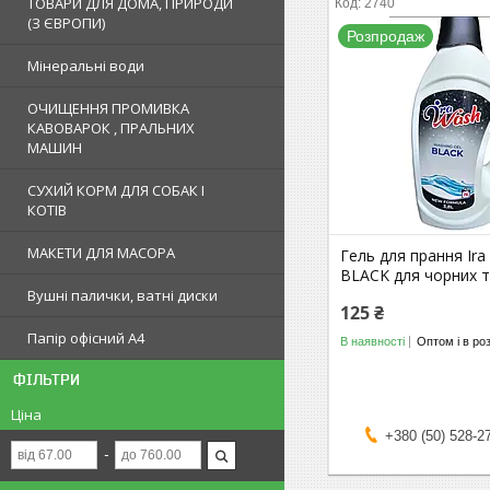
ТОВАРИ ДЛЯ ДОМА, ПРИРОДИ
2740
(З ЄВРОПИ)
Розпродаж
Мінеральні води
ОЧИЩЕННЯ ПРОМИВКА
КАВОВАРОК , ПРАЛЬНИХ
МАШИН
СУХИЙ КОРМ ДЛЯ СОБАК І
КОТІВ
МАКЕТИ ДЛЯ МАСОРА
Гель для прання Ir
BLACK для чорних т
Вушні палички, ватні диски
125 ₴
Папір офісний А4
В наявності
Оптом і в ро
ФІЛЬТРИ
Ціна
+380 (50) 528-2