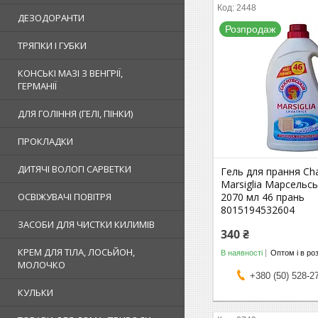
2448
ДЕЗОДОРАНТИ
Розпродаж
ТРЯПКИ І ГУБКИ
КОНСЬКІ МАЗІ З ВЕНГРІЇ,
ГЕРМАНІЇ
ДЛЯ ГОЛІННЯ (ГЕЛІ, ПІНКИ)
ПРОКЛАДКИ
ДИТЯЧІ ВОЛОГІ САРВЕТКИ
Гель для прання Cha
Marsiglia Марсельс
ОСВІЖУВАЧІ ПОВІТРЯ
2070 мл 46 прань
8015194532604
ЗАСОБИ ДЛЯ ЧИСТКИ КИЛИМІВ
340 ₴
КРЕМ ДЛЯ ТІЛА, ЛОСЬЙОН,
В наявності
Оптом і в ро
МОЛОЧКО
+380 (50) 528-2
КУЛЬКИ