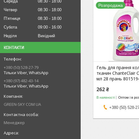
Середа
08:30
18:00
Розпродажа
Четвер
08:30
18:00
Пʼятниця
08:30
18:00
Субота
09:00
16:00
Неділя
Вихідний
КОНТАКТИ
Гель для прання ко
+380 (50) 528-27-79
Тільки Viber, WhatsApp
тканин ChanteClair 
мл 28 прань 801519
+380 (97) 482-43-14
Тільки Viber, WhatsApp
262 ₴
В наявності
Оптом і в ро
GREEN-SKY COM UA
+380 (50) 528-2
Менеджер