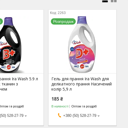
2263
ж
Розпродаж
рання Ira Wash 5.9 л
Гель для прання Ira Wash для
 тканин з
делікатного прання Насичений
ачем
колір 5,9 л
185 ₴
Оптом і в роздріб
В наявності
Оптом і в роздріб
(50) 528-27-79
+380 (50) 528-27-79