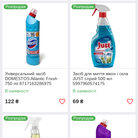
Розпродаж
Розпродаж
Універсальний засіб
Засіб для миття вікон і скла
DOMESTOS Atlantic Fresh
JUST спрей 500 мл
750 ml 8717163286975
5997960574175
В наявності
В наявності
122
69
₴
₴
Розпродаж
Розпродаж