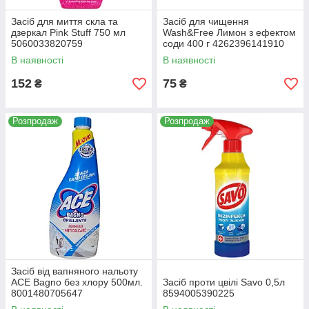
Засіб для миття скла та
Засіб для чищення
дзеркал Pink Stuff 750 мл
Wash&Free Лимон з ефектом
5060033820759
соди 400 г 4262396141910
В наявності
В наявності
152
75
₴
₴
Розпродаж
Розпродаж
Засіб від вапняного нальоту
ACE Bagno без хлору 500мл.
Засіб проти цвілі Savo 0,5л
8001480705647
8594005390225