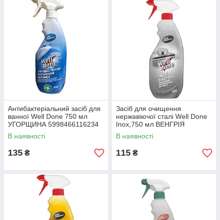
Антибактеріальний засіб для
Засіб для очищення
ванної Well Done 750 мл
нержавіючої сталі Well Done
УГОРЩИНА 5998466116234
Inox,750 мл ВЕНГРІЯ
599846611626
В наявності
В наявності
135
115
₴
₴