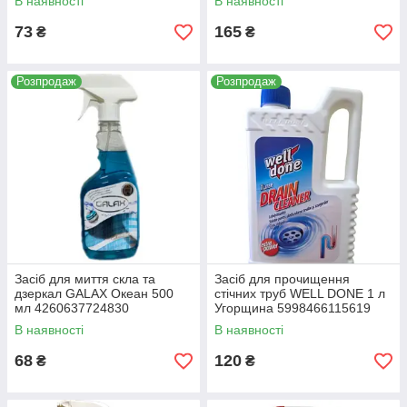
В наявності
В наявності
73
165
₴
₴
Розпродаж
Розпродаж
Засіб для миття скла та
Засіб для прочищення
дзеркал GALAX Океан 500
стічних труб WELL DONE 1 л
мл 4260637724830
Угорщина 5998466115619
В наявності
В наявності
68
120
₴
₴