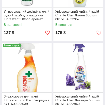
Універсальний дезінфікуючий
Універсальний мийний засіб
рідкий засіб для чищення
Chante Clair Лимон 600 мл
Flóraszept Otthon аромат
8015194522957
свіжого лимона
В наявності
В наявності
8717163287477
127
175
₴
₴
Розпродаж
Знежирювач для кухні
Універсальний мийний засіб
Floraszept - 750 мл Угорщина
Chante Clair Лаванда 600 мл
8711600283039
8015194522940