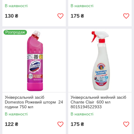
В наявності
В наявності
130
175
₴
₴
Розпродаж
Універсальний засіб
Універсальний мийний засіб
Domеstos Рожевий шторм 24
Chante Clair 600 мл
години 750 мл
8015194522933
5996358010714
В наявності
В наявності
122
175
₴
₴