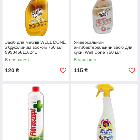
Засіб для меблів WELL DONE
Універсальний
з бджолиним воском 750 мл
антибактеріальний засіб для
5998466116241
кухні Well Done 750 мл
5998466116227
В наявності
В наявності
120
115
₴
₴