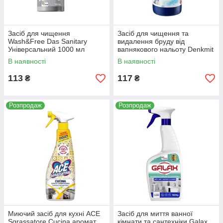
Засіб для чищення
Засіб для чищення та
Wash&Free Das Sanitary
видалення бруду від
Універсальний 1000 мл
вапнякового нальоту Denkmit
4260637724489
Kalkreiniger 500мл Німеччина
В наявності
В наявності
4066447289596
113
117
₴
₴
Розпродаж
Розпродаж
Миючий засіб для кухні ACE
Засіб для миття ванної
Sgrassatore Cucina аромат
кімнати та сантехніки Galax