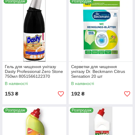
Розпродаж
Розпродаж
Гель для чищення унітазу
Серветки для чищення
Dasty Professional Zero Stone
унітазу Dr. Beckmann Citrus
750мл 8051566122370
Sensation 20 шт
4008455097015
В наявності
В наявності
153
192
₴
₴
Розпродаж
Розпродаж