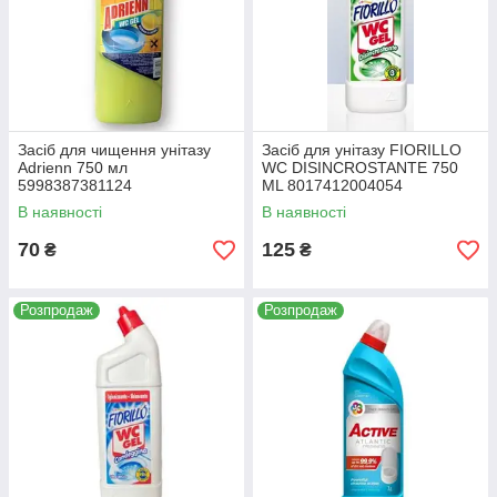
Засіб для чищення унітазу
Засіб для унітазу FIORILLO
Adrienn 750 мл
WC DISINCROSTANTE 750
5998387381124
ML 8017412004054
В наявності
В наявності
70
125
₴
₴
Розпродаж
Розпродаж