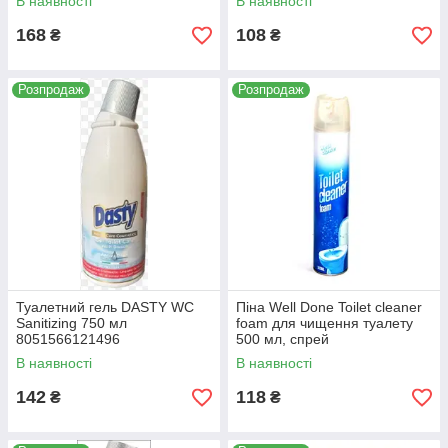
В наявності
В наявності
168
108
₴
₴
Розпродаж
Розпродаж
Туалетний гель DASTY WC
Піна Well Done Toilet cleaner
Sanitizing 750 мл
foam для чищення туалету
8051566121496
500 мл, спрей
5998466119006
В наявності
В наявності
142
118
₴
₴