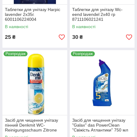
Таблетки для унітазу Harpic
Таблетки для унітазу Wc-
lavender 2х35г.
eend lavendel 2х40 гр
6001106224004
8711106021241
В наявності
В наявності
25
30
₴
₴
Розпродаж
Розпродаж
Засіб для чищення унітазу
Засіб для чищення унітазу
пінний Denkmit WC-
"Galax" das PowerClean
Reinigungsschaum Zitrone
"Свіжість Атлантики" 750 мл
500мл. 4066447519808
4260637724441