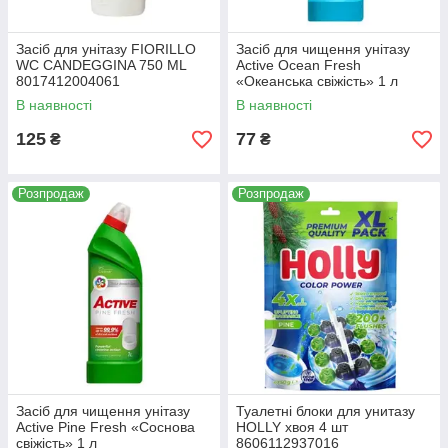
Засіб для унітазу FIORILLO
Засіб для чищення унітазу
WC CANDEGGINA 750 ML
Active Ocean Fresh
8017412004061
«Океанська свіжість» 1 л
В наявності
В наявності
125
77
₴
₴
Розпродаж
Розпродаж
Засіб для чищення унітазу
Туалетні блоки для унитазу
Active Pine Fresh «Соснова
HOLLY хвоя 4 шт
свіжість» 1 л
8606112937016