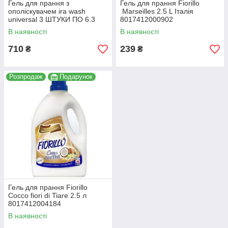
Гель для прання з
Гель для прання Fiorillo
ополіскувачем ira wash
Marseilles 2.5 L Італія
universal 3 ШТУКИ ПО 6.3
8017412000902
ЛІТРА 420 прань.(КОРОБКА 3
В наявності
В наявності
ШТУКИ)
710
239
₴
₴
Розпродаж
Подарунок
Гель для прання Fiorillo
Cocco fiori di Tiare 2.5 л
8017412004184
В наявності