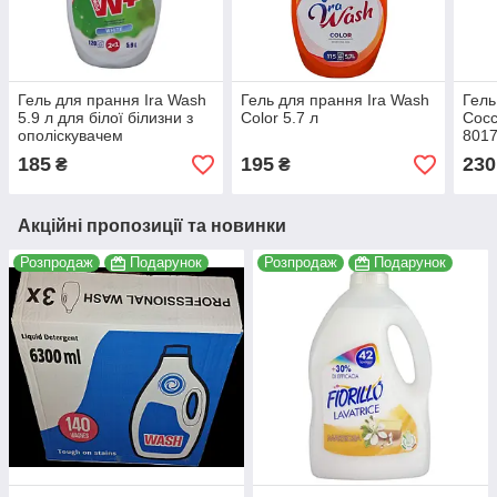
Гель для прання Ira Wash
Гель для прання Ira Wash
Гель
5.9 л для білої білизни з
Color 5.7 л
Cocco
ополіскувачем
801
4820230570083
185
195
230
₴
₴
Акційні пропозиції та новинки
Розпродаж
Подарунок
Розпродаж
Подарунок