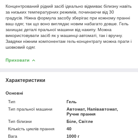
Концентрований рідкий засіб ідеально відмиває білизну навіть
за низьких температурних режимів, починаючи від 30
градусів. Ніжна формула засобу зберігає при кожному пранні
ваш одяг, так що воно виглядає новим набагато довше. Гель
захищає деталі пральної машини від накипу. Можна
використовувати засіб як у машинці-автоматі, так і вручну.
Завдяки ніжним компонентам гель-концентрату можна прати і
шовковий одяг.
Приховати
Характеристики
Основні
Тип
Гель
Тип пральної машини
Автомат, Напівавтомат,
Ручне прання
Тип білизни
Біле, Світле
Кількість циклів прання
40
Вага
1000 г