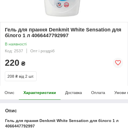
Гель для прання Denkmit White Sensation для
білого 1 л 4066447792997
В наявності
Код: 2537
Опт і роздріб
220
₴
208 ₴
від 2 шт.
Опис
Характеристики
Доставка
Оплата
Умови 
Опис
Гель для прання Denkmit White Sensation для білого 1 л
4066447792997