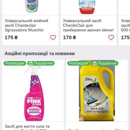
Універсальний мийний
Універсальний засіб
Унів
засіб Chanteclair
ChanteClair для
засі
Sgrassatore Muschio
прибирання ванних кімнат
600
Bianco 600 мл
600 мл 8015194518424
175
170
175
₴
₴
8015194536701
Акційні пропозиції та новинки
Розпродаж
Подарунок
Розпродаж
Подарунок
Засіб для миття скла та