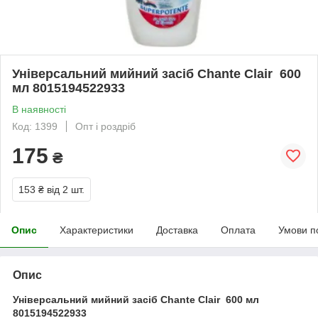
Універсальний мийний засіб Chante Clair 600
мл 8015194522933
В наявності
Код: 1399
Опт і роздріб
175
₴
153 ₴
від 2 шт.
Опис
Характеристики
Доставка
Оплата
Умови п
Опис
Універсальний мийний засіб Chante Clair 600 мл
8015194522933