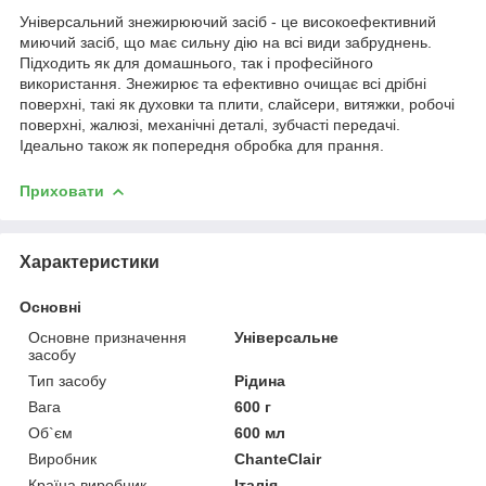
Універсальний знежирюючий засіб - це високоефективний
миючий засіб, що має сильну дію на всі види забруднень.
Підходить як для домашнього, так і професійного
використання. Знежирює та ефективно очищає всі дрібні
поверхні, такі як духовки та плити, слайсери, витяжки, робочі
поверхні, жалюзі, механічні деталі, зубчасті передачі.
Ідеально також як попередня обробка для прання.
Приховати
Характеристики
Основні
Основне призначення
Універсальне
засобу
Тип засобу
Рідина
Вага
600 г
Об`єм
600 мл
Виробник
ChanteClair
Країна виробник
Італія