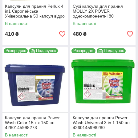
Капсули для прання Perlux 4
Сухі капсули для прання
in1 Європейська
MOLLY 2X POVER
Універсальна 50 капсул відро
однокомпонентні 80
капсул+ополіскувач для
В наявності
В наявності
білизни+мило
4260652580640
410
480
₴
₴
Розпродаж
Подарунок
Розпродаж
Подарунок
Капсули для прання Power
Капсули для прання Power
Wash Color 15 г х 150 шт
Wash Universal 3 in 1 150 шт
4260145998273
4260145998280
В наявності
В наявності