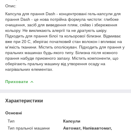
Опис:
Капсула для прання Dash - концентровані гель-капсули для
прання Dash - це нова потрійна формула чистоти: глибоке
очищення, засіб для виведення плям, сяйво і збереження
кольору. Не викликають алергії та не дратують шкіру.
Підходить для прання білої та кольорової білизни. Відмиває
вже при 20 C, зберігає початковий стан волокон і впливає на
м'якість тканини. Містить ополіскувач. Підходить для прання у
пральних машинах будь-якого типу. Білизна після кожного
прання набуде приємного запаху. Містить компоненти, що
оберігають пральну машину від утворення осаду на
нагрівальних елементах.
Приховати
Характеристики
Основні
Тип
Капсули
Тип пральної машини
Автомат, Напівавтомат,