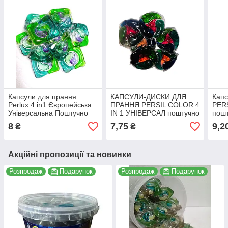
Капсули для прання
КАПСУЛИ-ДИСКИ ДЛЯ
Капс
Perlux 4 in1 Європейська
ПРАННЯ PERSIL COLOR 4
PER
Універсальна Поштучно
IN 1 УНІВЕРСАЛ поштучно
пошт
8
7,75
9,2
₴
₴
Акційні пропозиції та новинки
Розпродаж
Подарунок
Розпродаж
Подарунок