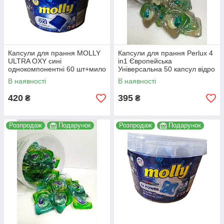
Капсули для прання MOLLY
Капсули для прання Perlux 4
ULTRA OXY сині
in1 Європейська
однокомпонентні 60 шт+мило
Універсальна 50 капсул відро
В наявності
В наявності
420
395
₴
₴
Розпродаж
Подарунок
Розпродаж
Подарунок