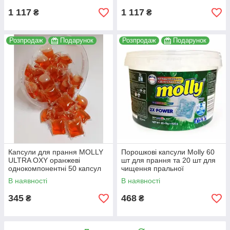
1 117
1 117
₴
₴
Розпродаж
Подарунок
Розпродаж
Подарунок
Капсули для прання MOLLY
Порошкові капсули Molly 60
ULTRA OXY оранжеві
шт для прання та 20 шт для
однокомпонентні 50 капсул
чищення пральної
відро
машини+мило
В наявності
В наявності
4260652585584
345
468
₴
₴