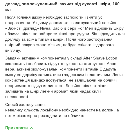
догляд, зволожувальний, захист від сухості шкіри, 100
мл
Після гоління шкіру необхідно заспокоїти і зняти усі
подразнення. У цьому допоможе зволожувальний лосьйон
«Захист і догляд» Nivea. Засіб із серії For Men відновить шкіру
обличчя після не найприємнішої процедури. Він підходить для
догляду за всіма типами шкіри. Після його застосування
шкірний покрив стане м'яким, набуде свіжого і здорового
вигляду.
Завдяки активним компонентам у складі After Shave Lotion
зволожить і позбавить відчуття сухості та стягнутості. Алое
вера, активні зволожувальні компоненти і вітамін Е дадуть
змогу епідермісу залишатися гладеньким і еластичним. Легка
консистенція швидко всотується, не залишаючи на обличчі
неприємного відчуття липкості. Лосьйон після гоління
залишить на шкірі легкий аромат, який надає сил і
впевненості.
Спосіб застосування:
невелику кількість лосьйону необхідно нанести на долоні, а
потім рівномірно розподілити по обличчю.
Приховати