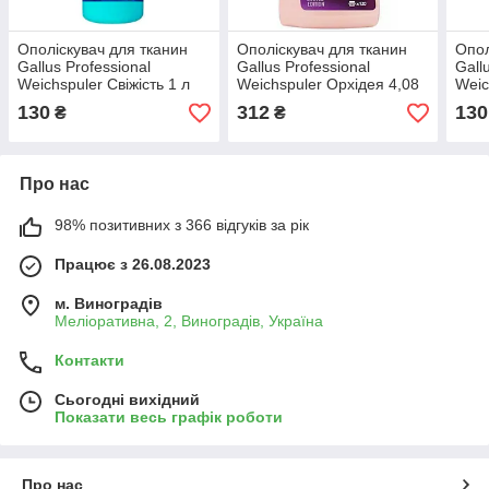
Ополіскувач для тканин
Ополіскувач для тканин
Опол
Gallus Professional
Gallus Professional
Gall
Weichspuler Свіжість 1 л
Weichspuler Орхідея 4,08
Weic
4251415303149
л 4251415302678
425
130
312
130
₴
₴
Про нас
98% позитивних з 366 відгуків за рік
Працює з 26.08.2023
м. Виноградів
Меліоративна, 2, Виноградів, Україна
Контакти
Сьогодні вихідний
Показати весь графік роботи
Про нас