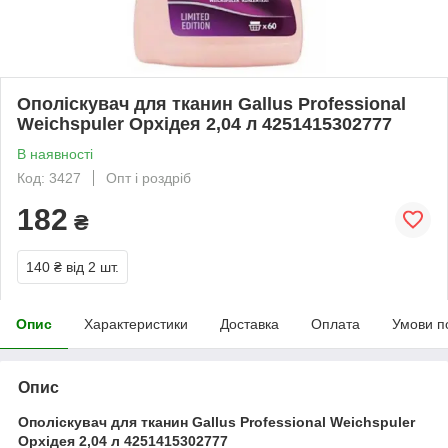
Ополіскувач для тканин Gallus Professional
Weichspuler Орхідея 2,04 л 4251415302777
В наявності
Код: 3427
Опт і роздріб
182
₴
140 ₴
від 2 шт.
Опис
Характеристики
Доставка
Оплата
Умови п
Опис
Ополіскувач для тканин Gallus Professional Weichspuler
Орхідея 2,04 л 4251415302777