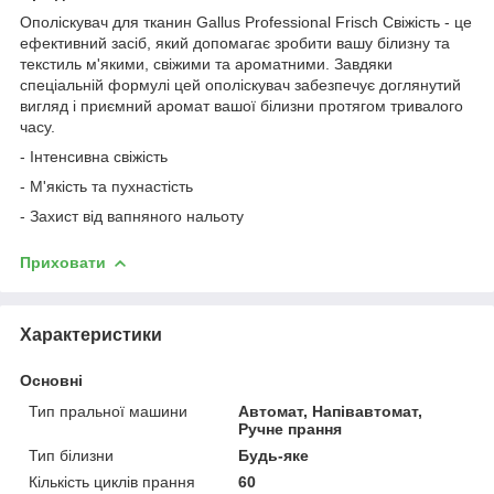
Ополіскувач для тканин Gallus Professional Frisch Свіжість - це
ефективний засіб, який допомагає зробити вашу білизну та
текстиль м'якими, свіжими та ароматними. Завдяки
спеціальній формулі цей ополіскувач забезпечує доглянутий
вигляд і приємний аромат вашої білизни протягом тривалого
часу.
- Інтенсивна свіжість
- М'якість та пухнастість
- Захист від вапняного нальоту
Приховати
Характеристики
Основні
Тип пральної машини
Автомат, Напівавтомат,
Ручне прання
Тип білизни
Будь-яке
Кількість циклів прання
60