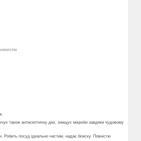
вленістю
к.
печує також антисептичну дію, знищує мікроби завдяки чудовому
ни. Робить посуд ідеально чистим, надає блиску. Повністю