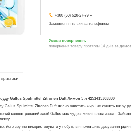
+380 (50) 528-27-79
Замовлення тільки за телефоном
повернення товару протягом 14 днів
за домо
теристики
уду Gallus Spulmittel Zitronen Duft Лимон 5 л 4251415303330
у Gallus Spulmittel Zitronen Duft якісно очистить жир і не сушить шкіру ру
ючий концентрований засіб Gallus має чудові миючі властивості. Забез
лексу.
ію, його зручно використовувати у побуті, він полегшить дозування ріди