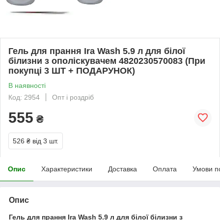
Гель для прання Ira Wash 5.9 л для білої
білизни з ополіскувачем 4820230570083 (При
покупці 3 ШТ + ПОДАРУНОК)
В наявності
Код: 2954
Опт і роздріб
555
₴
526 ₴
від 3 шт.
Опис
Характеристики
Доставка
Оплата
Умови п
Опис
Гель для прання Ira Wash 5.9 л для білої білизни з