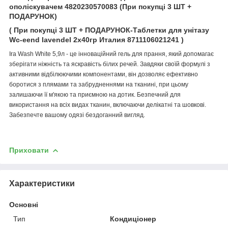
ополіскувачем 4820230570083 (При покупці 3 ШТ +
ПОДАРУНОК)
( При покупці 3 ШТ + ПОДАРУНОК-Таблетки для унітазу
Wc-eend lavendel 2х40гр Италия 8711106021241 )
Ira Wash White 5,9л - це інноваційний гель для прання, який допомагає
зберігати ніжність та яскравість білих речей. Завдяки своїй формулі з
активними відбілюючими компонентами, він дозволяє ефективно
боротися з плямами та забрудненнями на тканині, при цьому
залишаючи її м'якою та приємною на дотик. Безпечний для
використання на всіх видах тканин, включаючи делікатні та шовкові.
Забезпечте вашому одязі бездоганний вигляд.
Приховати
Характеристики
Основні
Тип
Кондиціонер