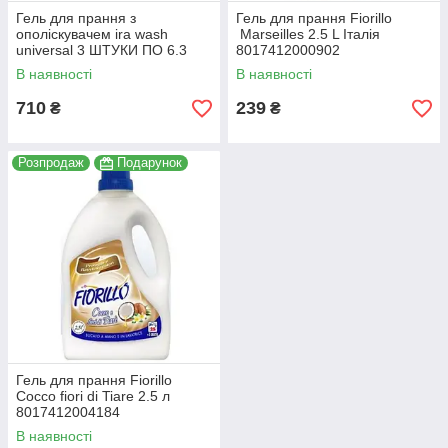
Гель для прання з
Гель для прання Fiorillo
ополіскувачем ira wash
Marseilles 2.5 L Італія
universal 3 ШТУКИ ПО 6.3
8017412000902
ЛІТРА 420 прань.(КОРОБКА 3
В наявності
В наявності
ШТУКИ)
710
239
₴
₴
Розпродаж
Подарунок
Гель для прання Fiorillo
Cocco fiori di Tiare 2.5 л
8017412004184
В наявності