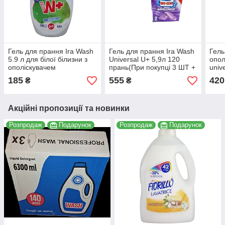
Гель для прання Ira Wash
Гель для прання Ira Wash
Гель
5.9 л для білої білизни з
Universal U+ 5,9л 120
опол
ополіскувачем
прань(При покупці 3 ШТ +
unive
4820230570083
ПОДАРУНОК)
Дуоп
185
555
420
₴
₴
Акційні пропозиції та новинки
Розпродаж
Подарунок
Розпродаж
Подарунок