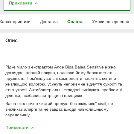
Приховати
Характеристики
Доставка
Оплата
Умови повернення
Опис
Рідке мило з екстрактом Алое Віра Balea Sensitive ніжно
доглядає шкірний покрив, надаючи йому бархатистість і
пружність. Пом'якшувальні компоненти наситять клітини
живлющою вологою, усунуть неприємне відчуття сухості та
стягнутості. Антибактеріальні складові вилікують проблемні
ділянки, позбавивши тріщин і прищиків.
Balea екологічно чистий продукт без шкідливої ​​хімії, не
викликає алергії та не завдає шкоди навколишньому
середовищу.
Приховати