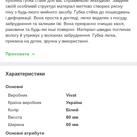
Кухонна губка стане для вас справжньою знахідкою. Завдяки
своїй особливій структурі матеріал миттєво створює рясну
піну з будь-якого мийного засобу. Губка стійка до пошкоджень
і деформації. Вона проста в догляді, легко видаляє з посуду
забруднення та залишки їжі. Вона прекрасно очищає кахлі,
раковини та будь-які інші поверхні. Матеріал швидко поглинає
вологу й утримує у волокнах забруднення. Губка легка,
приємна на дотик, зручна у використанні.
Приховати
Характеристики
Основні
Виробник
Vivat
Країна виробник
Україна
Колір
Білий
Висота
80 мм
Ширина
60 мм
Основні атрибути