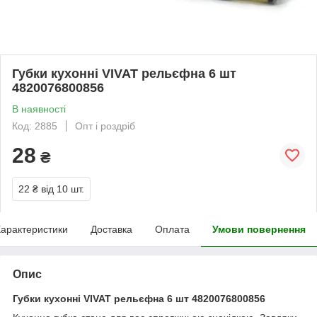
Губки кухонні VIVAT рельєфна 6 шт
4820076800856
В наявності
Код: 2885
Опт і роздріб
28
₴
22 ₴
від 10 шт.
арактеристики
Доставка
Оплата
Умови повернення
Опис
Губки кухонні VIVAT рельєфна 6 шт 4820076800856