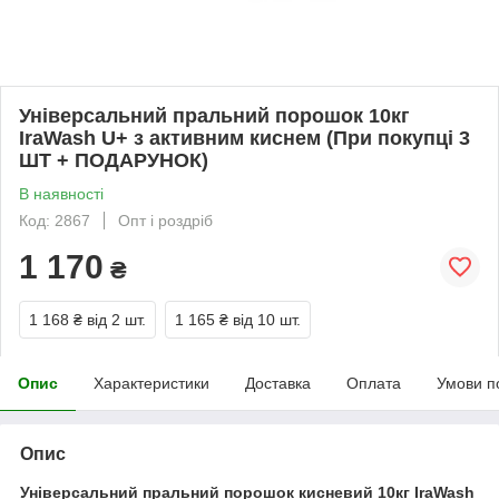
Універсальний пральний порошок 10кг
IraWash U+ з активним киснем (При покупці 3
ШТ + ПОДАРУНОК)
В наявності
Код: 2867
Опт і роздріб
1 170
₴
1 168 ₴
від 2 шт.
1 165 ₴
від 10 шт.
Опис
Характеристики
Доставка
Оплата
Умови п
Опис
Універсальний пральний порошок кисневий 10кг IraWash