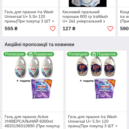
Гель для прання Ira Wash
Кисневий пральний
Конд
Universal U+ 5,9л 120
порошок 800 гр IraWash
ira w
прань(При покупці 3 ШТ +
U+ 2в1 уніерсальний з
(При
ПОДАРУНОК)
активним киснем
ПОД
555
127
590
₴
₴
Акційні пропозиції та новинки
Розпродаж
Подарунок
Розпродаж
Подарунок
Гель для прання Active
Гель для прання Ira Wash
УНІВЕРСАЛЬНИЙ 6000ml
Universal U+ 5,9л 120
4820196010890 (При покупці
прань(При покупці 3 ШТ +