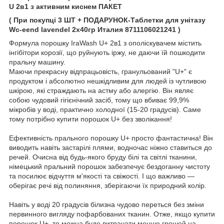
U 2в1 з активним киснем ПАКЕТ
( При покупці 3 ШТ + ПОДАРУНОК-Таблетки для унітазу
Wc-eend lavendel 2х40гр Италия 8711106021241 )
Формула порошку IraWash U+ 2в1 з ополіскувачем містить
інгібітори корозії, що руйнують іржу, не даючи їй пошкодити
пральну машину.
Маючи прекрасну відпрацьовість, гранульований "U+" є
продуктом і абсолютно нешкідливим для людей із чутливою
шкірою, які страждають на астму або алергію. Він являє
собою чудовий гігієнічний засіб, тому що вбиває 99,9%
мікробів у воді, практично холодної (15-20 градусів). Саме
тому потрібно купити порошок U+ без зволікання!
Ефективність прального порошку U+ просто фантастична! Він
виводить навіть застарілі плями, водночас ніжно ставиться до
речей. Очисна від будь-якого бруду білі та світлі тканини,
німецький пральний порошок забезпечує бездоганну чистоту
та посилює відчуття м'якості та свіжості. І що важливо —
оберігає речі від полиняння, зберігаючи їх природний колір.
Навіть у воді 20 градусів білизна чудово переться без зміни
первинного вигляду пофарбованих тканин. Отже, якщо купити
порошок U+, то можна буде витрачати менше грошей на