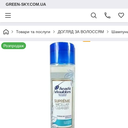
GREEN-SKY.COM.UA
Товари та послуги
ДОГЛЯД ЗА ВОЛОССЯМ
Шампунь
Розпродаж