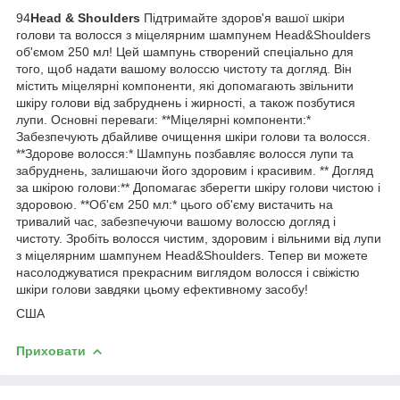
94
Head & Shoulders
Підтримайте здоров'я вашої шкіри
голови та волосся з міцелярним шампунем Head&Shoulders
об'ємом 250 мл! Цей шампунь створений спеціально для
того, щоб надати вашому волоссю чистоту та догляд. Він
містить міцелярні компоненти, які допомагають звільнити
шкіру голови від забруднень і жирності, а також позбутися
лупи. Основні переваги: **Міцелярні компоненти:*
Забезпечують дбайливе очищення шкіри голови та волосся.
**Здорове волосся:* Шампунь позбавляє волосся лупи та
забруднень, залишаючи його здоровим і красивим. ** Догляд
за шкірою голови:** Допомагає зберегти шкіру голови чистою і
здоровою. **Об'єм 250 мл:* цього об'єму вистачить на
тривалий час, забезпечуючи вашому волоссю догляд і
чистоту. Зробіть волосся чистим, здоровим і вільними від лупи
з міцелярним шампунем Head&Shoulders. Тепер ви можете
насолоджуватися прекрасним виглядом волосся і свіжістю
шкіри голови завдяки цьому ефективному засобу!
США
Приховати