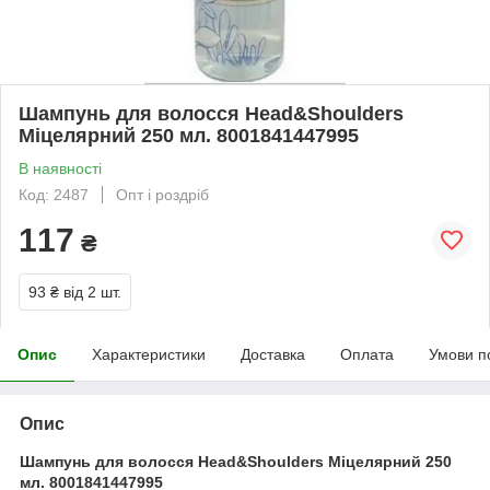
Шампунь для волосся Head&Shoulders
Міцелярний 250 мл. 8001841447995
В наявності
Код: 2487
Опт і роздріб
117
₴
93 ₴
від 2 шт.
Опис
Характеристики
Доставка
Оплата
Умови п
Опис
Шампунь для волосся Head&Shoulders Міцелярний 250
мл. 8001841447995