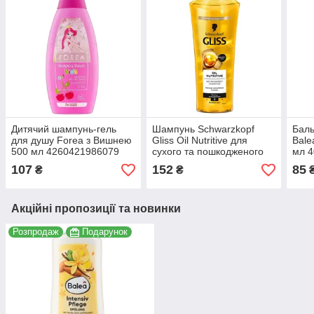
Дитячий шампунь-гель
Шампунь Schwarzkopf
Баль
для душу Forea з Вишнею
Gliss Oil Nutritive для
Bale
500 мл 4260421986079
сухого та пошкодженого
мл 
волосся 400 мл
107
152
85
₴
₴
8690572813676
Акційні пропозиції та новинки
Розпродаж
Подарунок