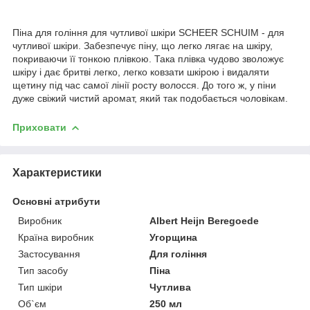
Піна для гоління для чутливої ​​шкіри SCHEER SCHUIM - для
чутливої ​​шкіри. Забезпечує піну, що легко лягає на шкіру,
покриваючи її тонкою плівкою. Така плівка чудово зволожує
шкіру і дає бритві легко, легко ковзати шкірою і видаляти
щетину під час самої лінії росту волосся. До того ж, у піни
дуже свіжий чистий аромат, який так подобається чоловікам.
Приховати
Характеристики
Основні атрибути
Виробник
Albert Heijn Beregoede
Країна виробник
Угорщина
Застосування
Для гоління
Тип засобу
Піна
Тип шкіри
Чутлива
Об`єм
250 мл