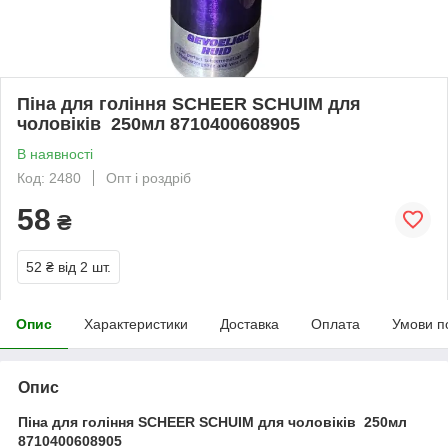
Піна для гоління SCHEER SCHUIM для
чоловіків 250мл 8710400608905
В наявності
Код: 2480
Опт і роздріб
58
₴
52 ₴
від 2 шт.
Опис
Характеристики
Доставка
Оплата
Умови п
Опис
Піна для гоління SCHEER SCHUIM для чоловіків 250мл
8710400608905