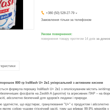
+380 (50) 528-27-79
Замовлення тільки за телефоном
повернення товару протягом 14 днів
за домо
теристики
порошок 800 гр IraWash U+ 2в1 уніерсальний з активним киснем
ться формула порошку IraWash U+ 2в1 з ополіскувачем містить інгібітор
безпечніших фосфатів на Zeolith A (цеоліти) та агресивних ПАР – на б
сіб, абсолютно безпечний для здоров'я людини і природи.
 здатністю, що відстирає, гранулювання "U+" є продуктом і абсолютно
н являє собою чудове гігієнічний засіб, тому що вбиває 99,9% мікробів у