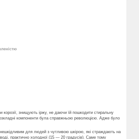
вленістю
и корозії, знищують іржу, не даючи їй пошкодити стиральну
іорозкладні компоненти була справжньою революцією. Адже було
 нешкідливим для людей з чутливою шкірою, які страждають на
 воді, практично холодної (15 ― 20 градусів). Саме тому