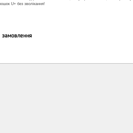
рошок U+ без зволікання!
я замовлення