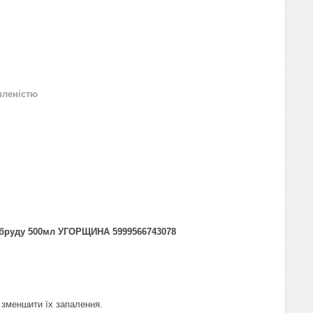
вленістю
м бруду 500мл УГОРЩИНА 5999566743078
 зменшити їх запалення.