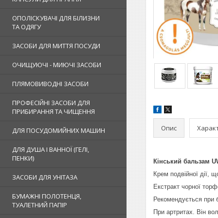
ОПОЛІСКУВАЧІ ДЛЯ БІЛИЗНИ
ТА ОДЯГУ
ЗАСОБИ ДЛЯ МИТТЯ ПОСУДИ
ОЧИЩУЮЧІ - МИЮЧІ ЗАСОБИ
ПЛЯМОВИВОДНІ ЗАСОБИ
ПРОФЕСІЙНІ ЗАСОБИ ДЛЯ
ПРИБИРАННЯ ТА ЧИЩЕННЯ
Опис
Харак
ДЛЯ ПОСУДОМИЙНИХ МАШИН
ДЛЯ ДУША І ВАННОЇ (ГЕЛІ,
ПЕНКИ)
Кінський бальзам U
Крем подвійної дії, 
ЗАСОБИ ДЛЯ УНІТАЗА
Екстракт чорної торф
БУМАЖНІ ПОЛОТЕНЦЯ,
Рекомендується при б
ТУАЛЕТНИЙ ПАПІР
При артритах. Він во