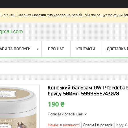
 клієнти. Інтернет магазин тимчасово на ревізії. Ми покращуємо функціо
gmail.com
АРИ ТА ПОСЛУГИ
ПРО НАС
КОНТАКТИ
ДОСТАВКА 
Конський бальзам UW Pferdebals
бруду 500мл. 5999566743078
190 ₴
Показати оптові ціни
Немає в наявності
Оптом і в роздріб
Код:
0