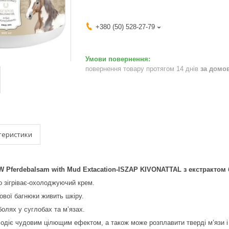
+380 (50) 528-27-79
повернення товару протягом 14 днів
за домо
теристики
W Pferdebalsam with Mud Extacation-ISZAP KIVONATTAL з екстракто
що зігріває-охолоджуючий крем.
ової багнюки живить шкіру.
олях у суглобах та м’язах.
лодіє чудовим цілющим ефектом, а також може розплавити тверді м’язи і